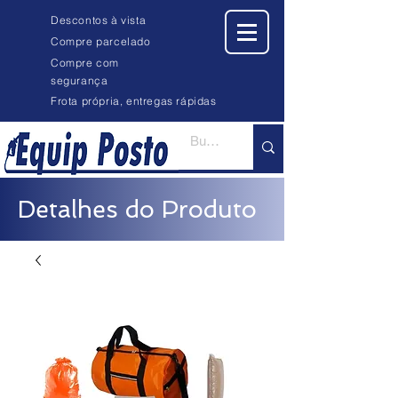
Descontos à vista
Compre parcelado
Compre com
segurança
Frota própria, entregas rápidas
Detalhes do Produto