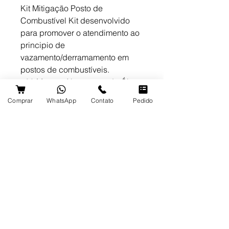
Kit Mitigação Posto de 
Combustível Kit desenvolvido 
para promover o atendimento ao 
principio de 
vazamento/derramamento em 
postos de combustíveis.
- 30 Mantas Absorvente de Óleo 
e Derivados 40x50x0,4cm
Comprar
WhatsApp
Contato
Pedido
- 4 Travesseiros Absorvente de 
Óleo e Derivados 23x23x5cm
- 4 Cordões Absorvente de Óleo 
e Derivados 7,6cm x 1,2m.
- 1 Saco de 1kg de Turfa 
Absorvente Natural
- 5 Sacos de 50 litros para 
descarte
- 1 Bolsa Laranja 60x40x20cm